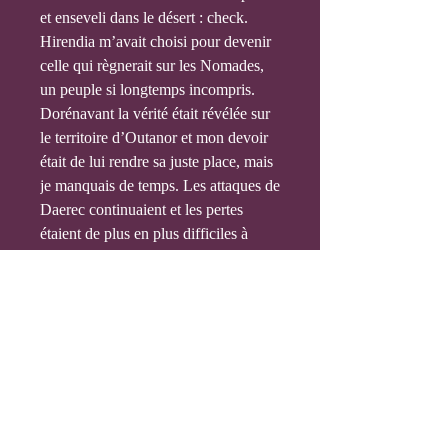
et enseveli dans le désert : check.
Hirendia m’avait choisi pour devenir
celle qui règnerait sur les Nomades,
un peuple si longtemps incompris.
Dorénavant la vérité était révélée sur
le territoire d’Outanor et mon devoir
était de lui rendre sa juste place, mais
je manquais de temps. Les attaques de
Daerec continuaient et les pertes
étaient de plus en plus difficiles à
accepter.
La grande bataille approchait, nous
devions nous entrainer plus que
jamais pour tenter de réussir à vaincre
Daerec tout en espérant que le plus
grand nombre survive.
Mais, l’espoir suffirait-il à protéger
les nôtres ?