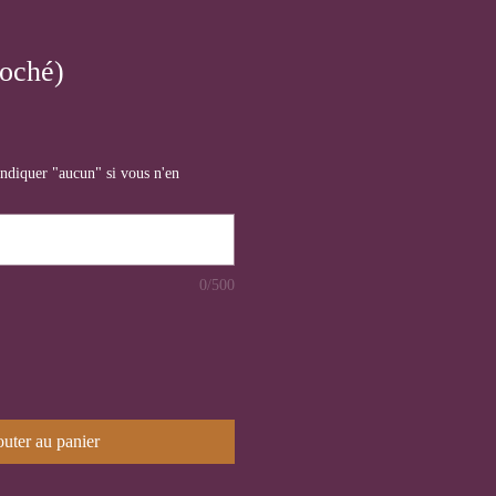
roché)
ionnel
ndiquer "aucun" si vous n'en
0/500
uter au panier