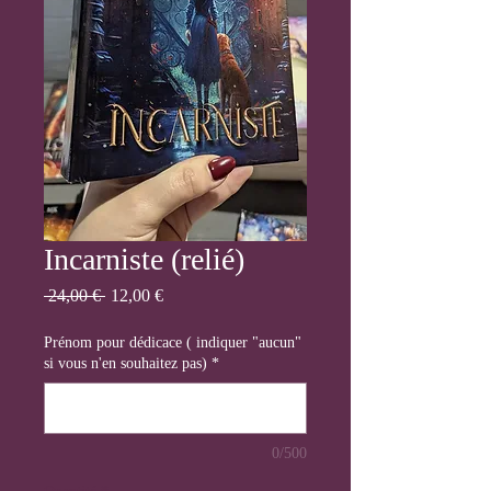
Incarniste (relié)
Prix
Prix
 24,00 € 
12,00 €
original
promotionnel
Prénom pour dédicace ( indiquer "aucun"
si vous n'en souhaitez pas)
*
0/500