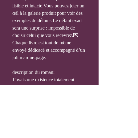
lisible et intacte.Vous pouvez jeter un
œil à la galerie produit pour voir des
exemples de défauts.Le défaut exact
sera une surprise : impossible de
choisir celui que vous recevrez.💌
Chaque livre est tout de même
envoyé dédicacé et accompagné d’un
joli marque-page.
description du roman:
J’avais une existence totalement
normale avant de rencontrer Aaron,
un homme coincé dans le corps d’un
labrador. Oui, vous avez bien lu, un
labrador !
Apparemment, je serais une incarniste
et je passerais mes nuits dans un autre
monde. La bonne blague !