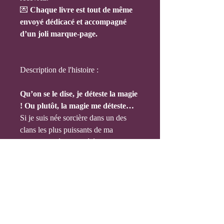
💌
Chaque livre est tout de même
envoyé dédicacé et accompagné
d’un joli marque-page.
Description de l'histoire :
Qu’on se le dise, je déteste la magie
! Ou plutôt, la magie me déteste…
Si je suis née sorcière dans un des
clans les plus puissants de ma
communauté, j’en ai été bannie par
ma famille à cause de mon manque de
talent à l’âge de dix-neuf ans.
Ouais, je sais, ça casse un peu
l’ambiance !
Après cela, j’ai décidé de couper les
ponts avec mes origines et de vivre