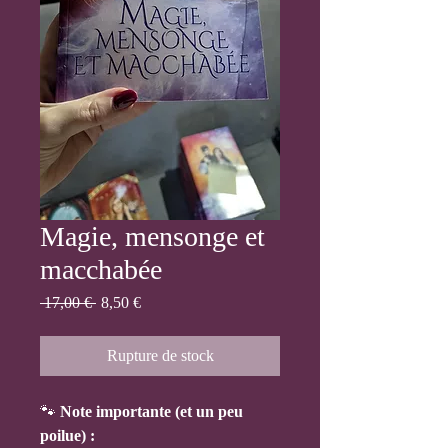
Magie, mensonge et
macchabée
Prix
Prix
 17,00 € 
8,50 €
original
promotionnel
Rupture de stock
🐾
Note importante (et un peu
poilue) :